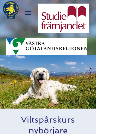
Viltspårskurs
nybörjare