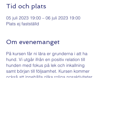
Tid och plats
05 juli 2023 19:00 – 06 juli 2023 19:00
Plats ej fastställd
Om evenemanget
På kursen får ni lära er grunderna i att ha
hund. Vi utgår ifrån en positiv relation till
hunden med fokus på lek och inkallning
samt början till följsamhet. Kursen kommer
också att innehålla olika roliga nosaktiviteter
som ni kan göra tillsammans med eran valp
samt andra övningar ni kan ha nytta av i
vardagen. Vi individanpassar alla övningar
vi gör efter valpens ålder och mognad. Vi
kommer att ha lite teori där vi går igenom
valpens utveckling, olika belöningstekniker
samt saker som är bra att tänka på när
man har valp. Ni får även chans att ställa
frågor och funderingar ni har om att ha
valpar.