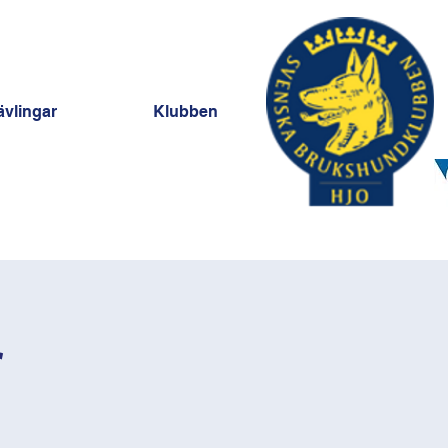
ävlingar
Klubben
r