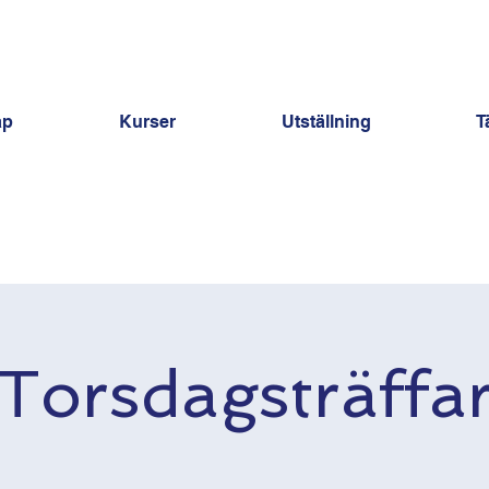
ap
Kurser
Utställning
T
Torsdagsträffa