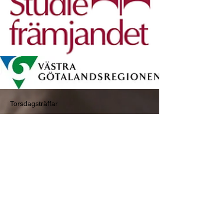
Torsdagsträffar
Tid och plats
29 jan. 2026 18:00 – 20:00
Hjo, Estrid Ericsons väg 2, 544 31 Hjo, Sverige
Dela detta evenemang