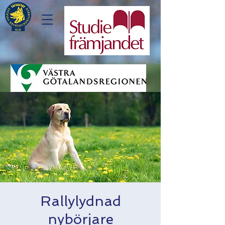
Rallylydnad
nybörjare