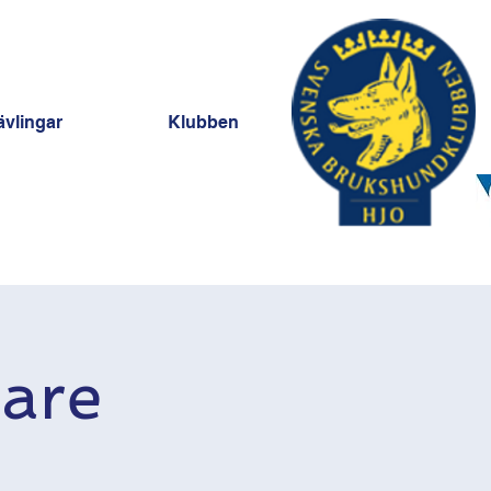
ävlingar
Klubben
jare