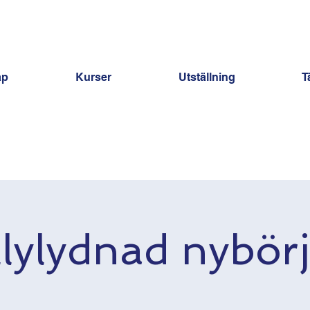
ap
Kurser
Utställning
T
lylydnad nybör