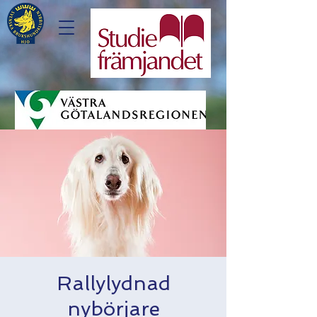
Rallylydnad
nybörjare