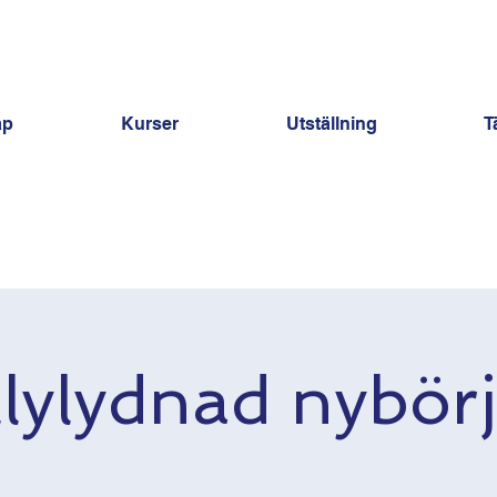
ap
Kurser
Utställning
T
lylydnad nybör