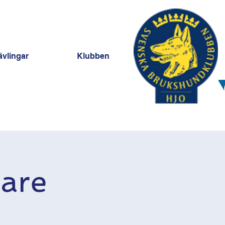
ävlingar
Klubben
jare