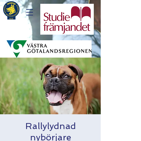
Rallylydnad
nybörjare