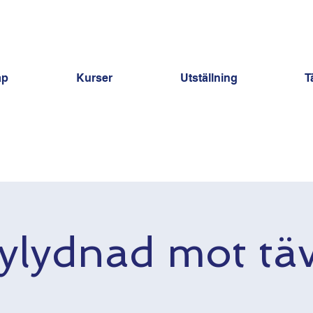
ap
Kurser
Utställning
T
lylydnad mot täv