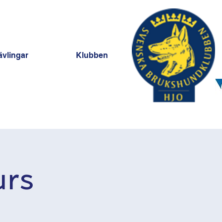
ävlingar
Klubben
urs