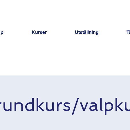
ap
Kurser
Utställning
T
undkurs/valpk