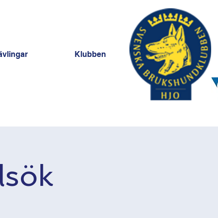
ävlingar
Klubben
lsök