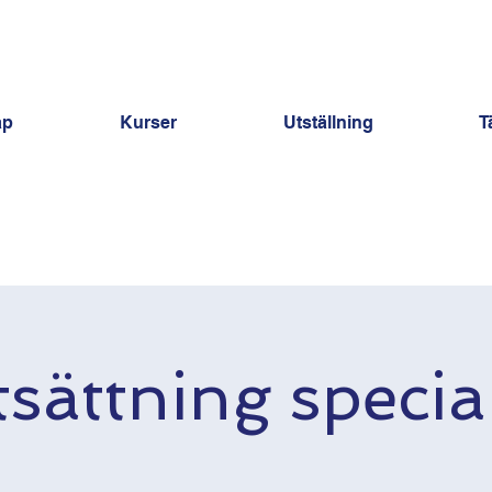
ap
Kurser
Utställning
T
tsättning specia