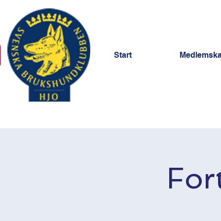
Start
Medlemsk
For