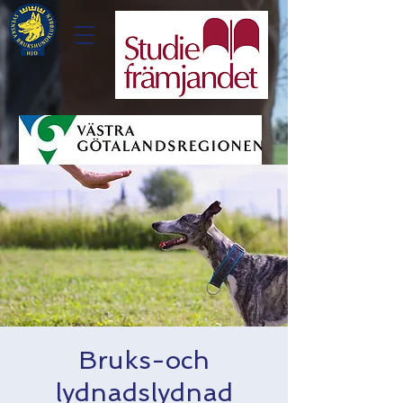
Bruks-och
lydnadslydnad