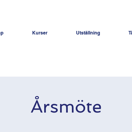
ap
Kurser
Utställning
T
Årsmöte